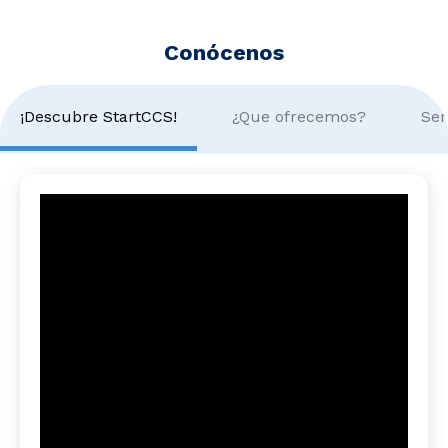
Conócenos
¡Descubre StartCCS!
¿Que ofrecemos?
Sem