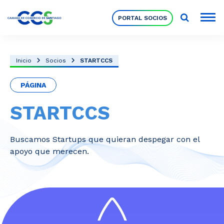
PORTAL SOCIOS
Socios
Inicio
Socios
STARTCCS
PÁGINA
Nuestra Institución
STARTCCS
Pilares Estratégicos
Buscamos Startups que quieran despegar con el
apoyo que merecen.
Comités de Trabajo
Eventos