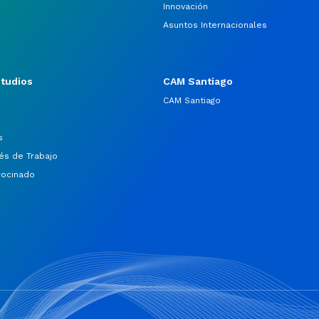
Innovación
Asuntos Internacionales
studios
CAM Santiago
CAM Santiago
s
és de Trabajo
rocinado