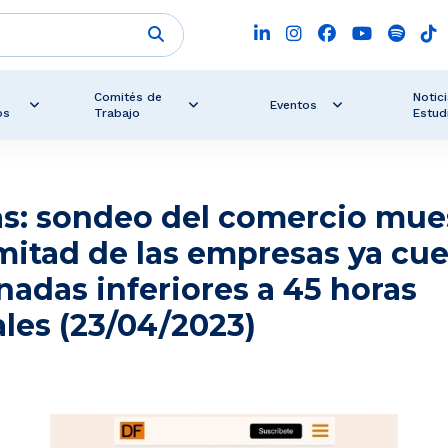
Comités de
Notici
Eventos
os
Trabajo
Estud
as: sondeo del comercio mue
mitad de las empresas ya cu
nadas inferiores a 45 horas
les (23/04/2023)