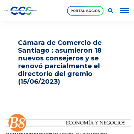
PORTAL SOCIOS
Socios
Cámara de Comercio de
Santiago : asumieron 18
Nuestra Institución
nuevos consejeros y se
renovó parcialmente el
directorio del gremio
Pilares Estratégicos
(15/06/2023)
Comités de Trabajo
Eventos