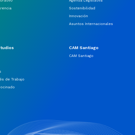
orativo
Agenda Legislativa
arencia
Sostenibilidad
Innovación
Asuntos Internacionales
studios
CAM Santiago
CAM Santiago
s
és de Trabajo
rocinado