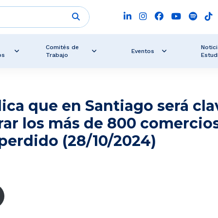
Comités de
Notici
Eventos
os
Trabajo
Estud
ica que en Santiago será cla
rar los más de 800 comercio
perdido (28/10/2024)