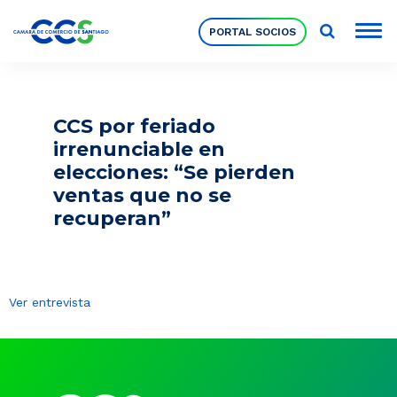
PORTAL SOCIOS
Socios
CCS por feriado
irrenunciable en
Nuestra Institución
elecciones: “Se pierden
ventas que no se
recuperan”
Pilares Estratégicos
Comités de Trabajo
Ver entrevista
Eventos