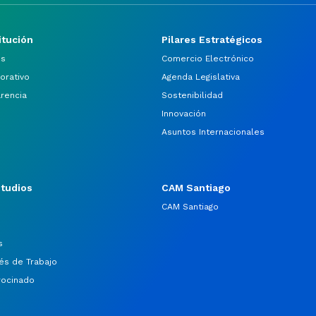
itución
Pilares Estratégicos
os
Comercio Electrónico
orativo
Agenda Legislativa
arencia
Sostenibilidad
Innovación
Asuntos Internacionales
studios
CAM Santiago
CAM Santiago
s
és de Trabajo
rocinado