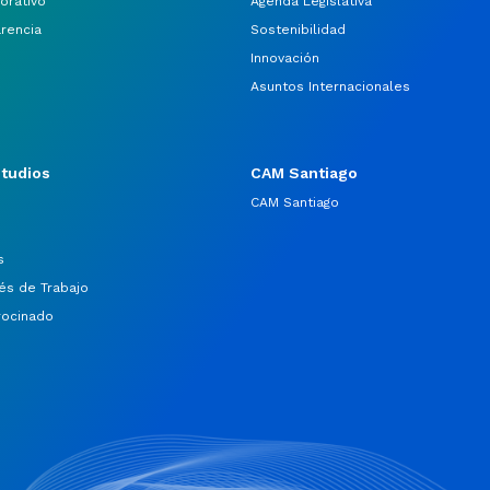
orativo
Agenda Legislativa
arencia
Sostenibilidad
Innovación
Asuntos Internacionales
studios
CAM Santiago
CAM Santiago
s
és de Trabajo
rocinado