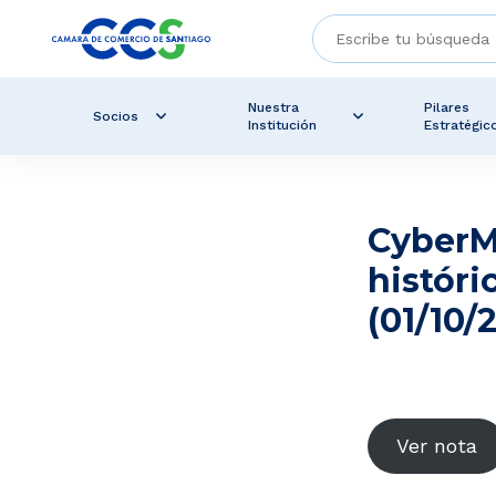
Nuestra
Pilares
Socios
Institución
Estratégic
CyberM
históri
(01/10/
Ver nota