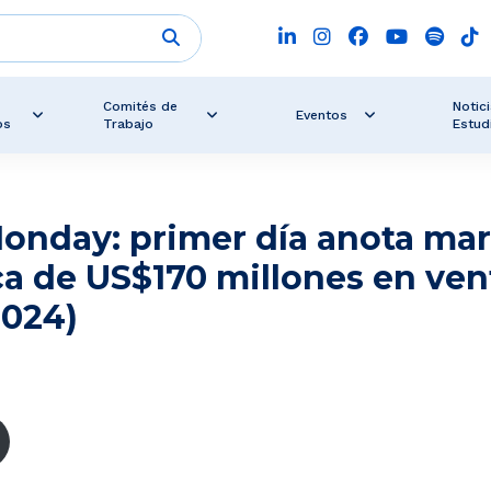
Comités de
Notici
Eventos
os
Trabajo
Estud
onday: primer día anota ma
ca de US$170 millones en ven
2024)