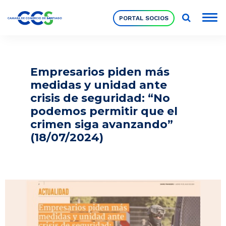
PORTAL SOCIOS
Socios
Empresarios piden más
medidas y unidad ante
Nuestra Institución
crisis de seguridad: “No
podemos permitir que el
crimen siga avanzando”
Pilares Estratégicos
(18/07/2024)
Comités de Trabajo
Eventos