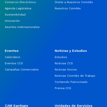
Comercio Electrónico
Únete a Nuestros Comités
Agenda Legislativa
Nuestros Comités
Sostenibilidad
Innovación
Asuntos Internacionales
Eventos
Noticias y Estudios
Calendario
Estudios
Eventos CCS
Noticias CCS
Campañas Comerciales
Noticias Socios
Noticias Comités de Trabajo
Contenido Patrocinado
Prensa CCS
CAM Santiago
Unidades de Servicios