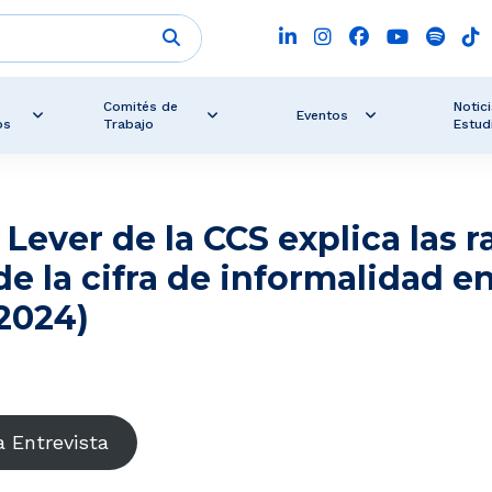
Comités de
Notici
Eventos
os
Trabajo
Estud
Lever de la CCS explica las 
de la cifra de informalidad en
2024)
 Entrevista