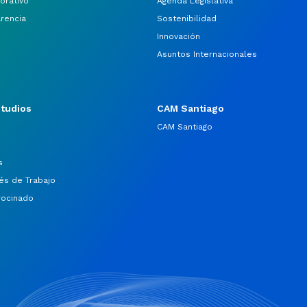
orativo
Agenda Legislativa
arencia
Sostenibilidad
Innovación
Asuntos Internacionales
studios
CAM Santiago
CAM Santiago
s
és de Trabajo
rocinado