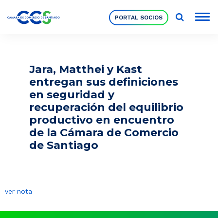
PORTAL SOCIOS
Socios
Jara, Matthei y Kast
entregan sus definiciones
Nuestra Institución
en seguridad y
recuperación del equilibrio
productivo en encuentro
Pilares Estratégicos
de la Cámara de Comercio
de Santiago
Comités de Trabajo
Eventos
ver nota