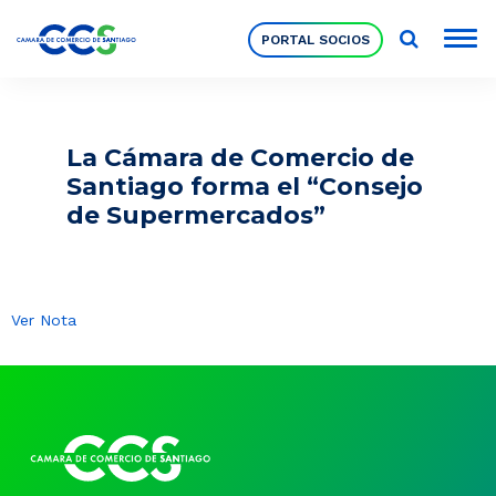
PORTAL SOCIOS
Socios
La Cámara de Comercio de
Santiago forma el “Consejo
Nuestra Institución
de Supermercados”
Pilares Estratégicos
Ver Nota
Comités de Trabajo
Eventos