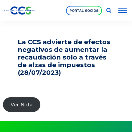
PORTAL SOCIOS
Socios
La CCS advierte de efectos
negativos de aumentar la
Nuestra Institución
recaudación solo a través
de alzas de impuestos
(28/07/2023)
Pilares Estratégicos
Comités de Trabajo
Ver Nota
Eventos