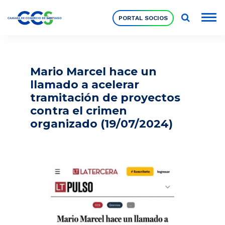
PORTAL SOCIOS
Socios
Mario Marcel hace un
llamado a acelerar
Nuestra Institución
tramitación de proyectos
contra el crimen
organizado (19/07/2024)
Pilares Estratégicos
Comités de Trabajo
Eventos