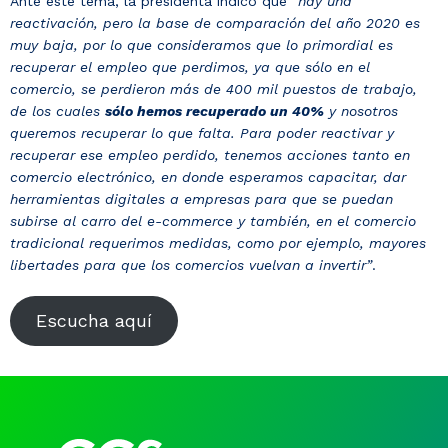
Ante este tema, la presidenta indicó que
“hay una
Noticias y Estudios
reactivación, pero la base de comparación del año 2020 es
muy baja, por lo que consideramos que lo primordial es
recuperar el empleo que perdimos, ya que sólo en el
CAM Santiago
comercio, se perdieron más de 400 mil puestos de trabajo,
de los cuales
sólo hemos recuperado un 40%
y nosotros
queremos recuperar lo que falta. Para poder reactivar y
Unidades de Servicios
recuperar ese empleo perdido, tenemos acciones tanto en
comercio electrónico, en donde esperamos capacitar, dar
herramientas digitales a empresas para que se puedan
subirse al carro del e-commerce y también, en el comercio
tradicional requerimos medidas, como por ejemplo, mayores
libertades para que los comercios vuelvan a invertir”
.
Escucha aquí