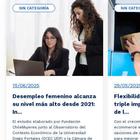
SIN CATEGORÍA
SIN CATE
15/06/2025
29/05/202
Desempleo femenino alcanza
Flexibili
su nivel más alto desde 2021:
triple im
In...
de l...
El estudio elaborado por Fundación
Con el crecim
ChileMujeres junto al Observatorio del
ecommerce en 
Contexto Económico de la Universidad
opciones de e
Diego Portales (OCEC UDP) y la Cámara de
para mejorar 