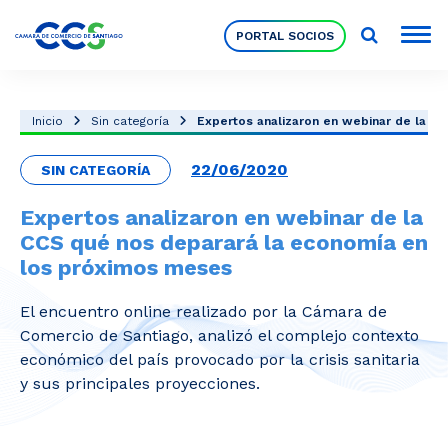
PORTAL SOCIOS
Socios
Inicio
Sin categoría
Expertos analizaron en webinar de la CCS
22/06/2020
SIN CATEGORÍA
Nuestra Institución
Expertos analizaron en webinar de la
CCS qué nos deparará la economía en
Pilares Estratégicos
los próximos meses
El encuentro online realizado por la Cámara de
Comités de Trabajo
Comercio de Santiago, analizó el complejo contexto
económico del país provocado por la crisis sanitaria
y sus principales proyecciones.
Eventos