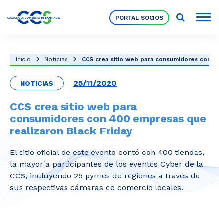
PORTAL SOCIOS
Socios
Inicio
Noticias
CCS crea sitio web para consumidores con 40
25/11/2020
NOTICIAS
Nuestra Institución
CCS crea sitio web para
consumidores con 400 empresas que
Pilares Estratégicos
realizaron Black Friday
El sitio oficial de este evento contó con 400 tiendas,
Comités de Trabajo
la mayoría participantes de los eventos Cyber de la
CCS, incluyendo 25 pymes de regiones a través de
sus respectivas cámaras de comercio locales.
Eventos