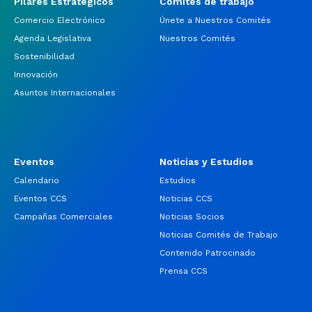
Pilares Estratégicos
Comités de trabajo
Comercio Electrónico
Únete a Nuestros Comités
Agenda Legislativa
Nuestros Comités
Sostenibilidad
Innovación
Asuntos Internacionales
Eventos
Noticias y Estudios
Calendario
Estudios
Eventos CCS
Noticias CCS
Campañas Comerciales
Noticias Socios
Noticias Comités de Trabajo
Contenido Patrocinado
Prensa CCS