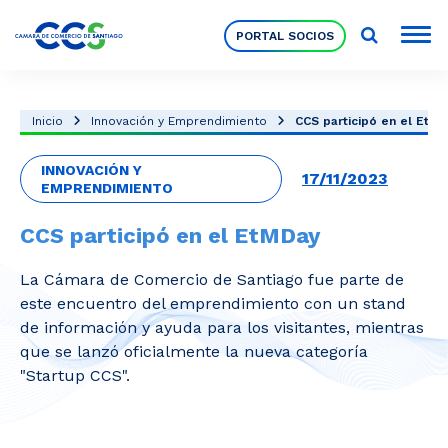
PORTAL SOCIOS
Socios
Inicio
Innovación y Emprendimiento
CCS participó en el EtM
INNOVACIÓN Y
Nuestra Institución
17/11/2023
EMPRENDIMIENTO
CCS participó en el EtMDay
Pilares Estratégicos
La Cámara de Comercio de Santiago fue parte de
este encuentro del emprendimiento con un stand
Comités de Trabajo
de información y ayuda para los visitantes, mientras
que se lanzó oficialmente la nueva categoría
"Startup CCS".
Eventos