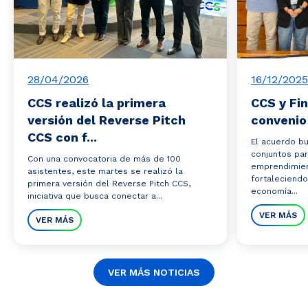
28/04/2026
16/12/2025
CCS realizó la primera
CCS y Fi
versión del Reverse Pitch
convenio
CCS con f...
El acuerdo b
conjuntos par
Con una convocatoria de más de 100
emprendimien
asistentes, este martes se realizó la
fortaleciendo
primera versión del Reverse Pitch CCS,
economía...
iniciativa que busca conectar a...
VER MÁS
VER MÁS
VER MÁS NOTICIAS