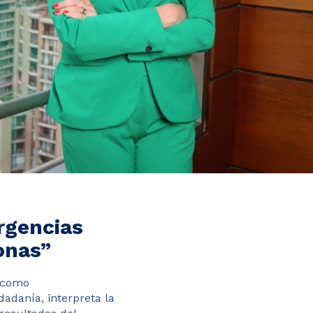
rgencias
onas”
e como
dadanía, interpreta la