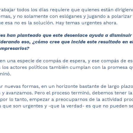
rabajar todos los días requiere que quienes están dirigien
emas, y no solamente con eslóganes y jugando a polariza
que esa no es la solución. Hay temas urgentes ahora.
res han planteado que este desenlace ayuda a disminuir
derando eso, ¿cómo cree que incide este resultado en e
 empresarios?
en una especie de compás de espera, y ese compás de es
los actores políticos también cumplan con la promesa q
minó.
r nuevas formas, en un horizonte bastante de largo plaz
y avanzamos. Pero el proceso terminó, debemos tener l
 por lo tanto, empezar a preocuparnos de la actividad pro
 que son urgentes y -que la verdad- es que no pueden s