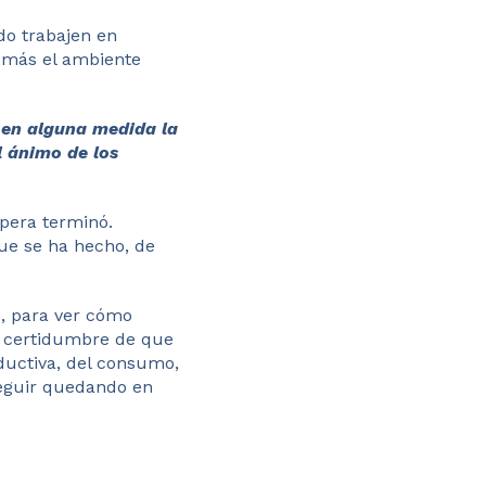
do trabajen en
r más el ambiente
 en alguna medida la
l ánimo de los
pera terminó.
ue se ha hecho, de
o, para ver cómo
a certidumbre de que
ductiva, del consumo,
eguir quedando en