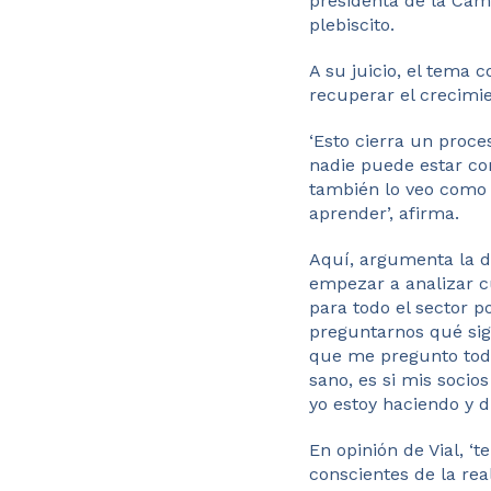
presidenta de la Cáma
plebiscito.
A su juicio, el tema 
recuperar el crecimie
‘Esto cierra un proce
nadie puede estar co
también lo veo como
aprender’, afirma.
Aquí, argumenta la d
empezar a analizar c
para todo el sector po
preguntarnos qué sign
que me pregunto todo
sano, es si mis socio
yo estoy haciendo y di
En opinión de Vial, 
conscientes de la rea