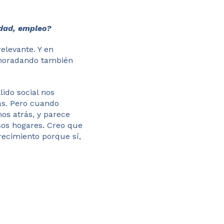
idad, empleo?
elevante. Y en
 horadando también
ido social nos
ás. Pero cuando
os atrás, y parece
sos hogares. Creo que
recimiento porque sí,