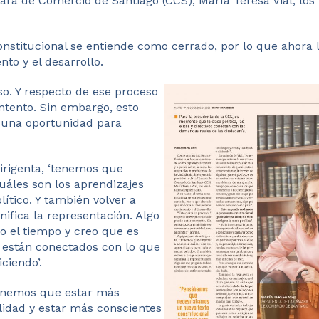
ra de Comercio de Santiago (CCS), María Teresa Vial, los 
constitucional se entiende como cerrado, por lo que ahora
nto y el desarrollo.
so. Y respecto de ese proceso
ntento. Sin embargo, esto
 una oportunidad para
irigenta, ‘tenemos que
uáles son los aprendizajes
lítico. Y también volver a
ifica la representación. Algo
 el tiempo y creo que es
s están conectados con lo que
ciendo’.
‘tenemos que estar más
lidad y estar más conscientes