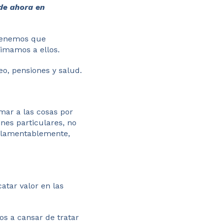
 de ahora en
 tenemos que
imamos a ellos.
o, pensiones y salud.
amar a las cosas por
nes particulares, no
y, lamentablemente,
catar valor en las
s a cansar de tratar