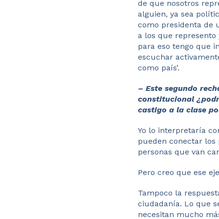
de que nosotros repr
alguien, ya sea polít
como presidenta de 
a los que represento 
para eso tengo que i
escuchar activament
como país’.
– Este segundo rech
constitucional ¿pod
castigo a la clase po
Yo lo interpretaría 
pueden conectar los pa
personas que van camb
Pero creo que ese eje
Tampoco la respuesta 
ciudadanía. Lo que s
necesitan mucho más