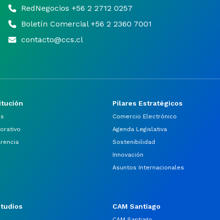
RedNegocios +56 2 2712 0257
Boletín Comercial +56 2 2360 7001
contacto@ccs.cl
itución
Pilares Estratégicos
os
Comercio Electrónico
orativo
Agenda Legislativa
arencia
Sostenibilidad
Innovación
Asuntos Internacionales
studios
CAM Santiago
CAM Santiago