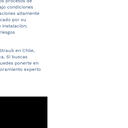
los procesos de
ajo condiciones
aciones altamente
acado por su
 instalación;
riesgos
traub en Chile,
ca. Si buscas
 puedes ponerte en
soramiento experto