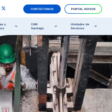
CONTÁCTANOS
PORTAL SOCIOS
as y
CAM
Unidades de
ios
Santiago
Servicios