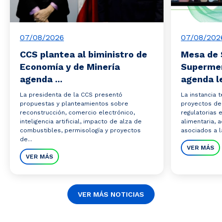
07/08/2026
07/08/202
CCS plantea al biministro de
Mesa de 
Economía y de Minería
Superme
agenda ...
agenda le
La presidenta de la CCS presentó
La instancia 
propuestas y planteamientos sobre
proyectos de 
reconstrucción, comercio electrónico,
regulatorias 
inteligencia artificial, impacto de alza de
alimentaria,
combustibles, permisología y proyectos
asociados a la
de...
VER MÁS
VER MÁS
VER MÁS NOTICIAS