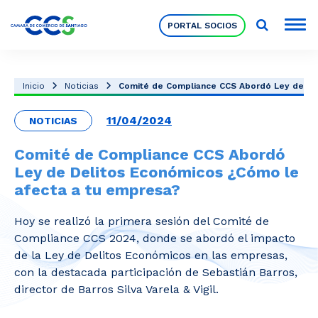
PORTAL SOCIOS
Socios
Inicio
Noticias
Comité de Compliance CCS Abordó Ley de Deli
11/04/2024
NOTICIAS
Nuestra Institución
Comité de Compliance CCS Abordó
Ley de Delitos Económicos ¿Cómo le
Pilares Estratégicos
afecta a tu empresa?
Hoy se realizó la primera sesión del Comité de
Comités de Trabajo
Compliance CCS 2024, donde se abordó el impacto
de la Ley de Delitos Económicos en las empresas,
con la destacada participación de Sebastián Barros,
Eventos
director de Barros Silva Varela & Vigil.