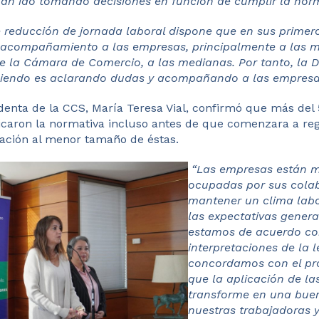
n ido tomando decisiones en función de cumplir la norm
e reducción de jornada laboral dispone que en sus primero
 acompañamiento a las empresas, principalmente a las m
de la Cámara de Comercio, a las medianas. Por tanto, la D
ciendo es aclarando dudas y acompañando a las empresa
sidenta de la CCS, María Teresa Vial, ​confirmó​​ que más d
icaron la normativa incluso antes de que comenzara a regi
ación al ​menor ​tamaño de éstas. ​​​
​​​​​
“Las empresas están 
ocupadas por sus colab
mantener un clima lab
las expectativas generad
estamos de acuerdo con
interpretaciones de la l
concordamos con el pro
que la aplicación de la
transforme en una buen
nuestras trabajadoras y