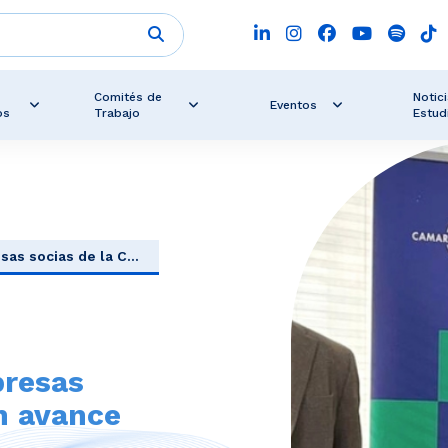
Comités de
Notici
Eventos
os
Trabajo
Estud
sas socias de la C...
presas
on avance
..