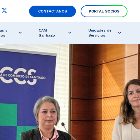
CONTÁCTANOS
PORTAL SOCIOS
as y
CAM
Unidades de
ios
Santiago
Servicios