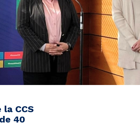
 la CCS​
 de 40