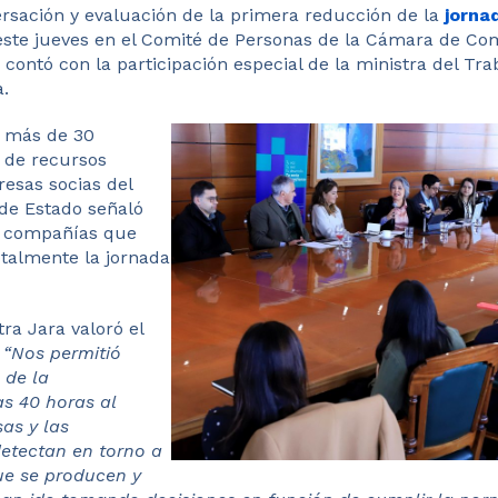
sación y evaluación de la ​​primera ​reducción de la
jorna
 ​este jueves en el Comité de Personas de la Cámara de Co
contó con la participación especial de la ministra del Trab
a.
 más de 30 ​
s de recursos
sas​ socias del
e ​​​E​stado señaló
 ​compañías​​ que
talmente la jornada
tra Jara valoró el
:
“Nos permitió
 de la
s 40 horas al
sas y las
etectan en torno a
ue se producen y