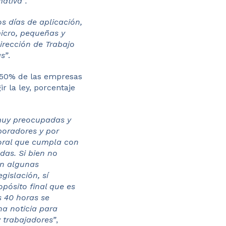
ativa”.
s días de aplicación,
icro, pequeñas y
irección de Trabajo
s”
.
el 50% de las empresas
r la ley, porcentaje
muy preocupadas y
oradores y por
oral que cumpla con
as. ​S​i bien no
 ​algunas ​
egislación, sí
pósito final que es
s 40 horas se
a noticia para
 trabajadores”
​,