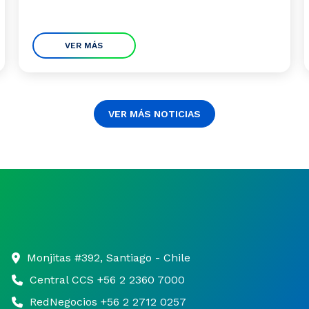
VER MÁS
VER MÁS NOTICIAS
Monjitas #392, Santiago - Chile
Central CCS +56 2 2360 7000
RedNegocios +56 2 2712 0257