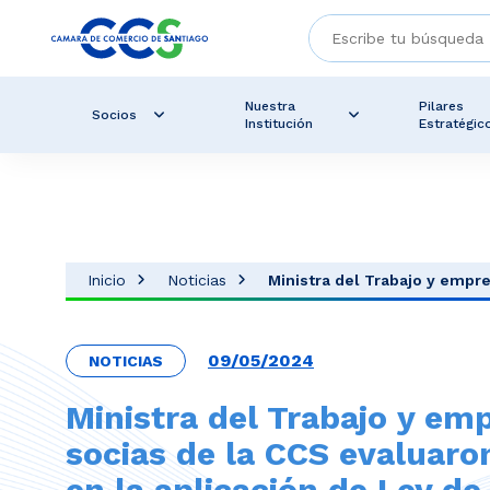
Nuestra
Pilares
Socios
Institución
Estratégic
Inicio
Noticias
Ministra del Trabajo y ​empre
09/05/2024
NOTICIAS
Ministra del Trabajo y ​em
socias de la CCS​ evaluar
en la ​​​aplicación de Ley de.