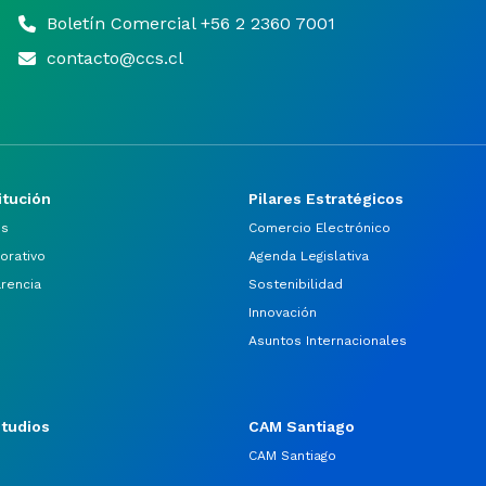
Boletín Comercial +56 2 2360 7001
contacto@ccs.cl
itución
Pilares Estratégicos
os
Comercio Electrónico
orativo
Agenda Legislativa
arencia
Sostenibilidad
Innovación
Asuntos Internacionales
studios
CAM Santiago
CAM Santiago