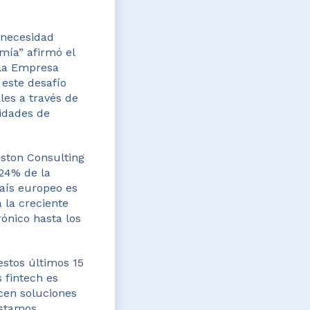
 necesidad
mía” afirmó el
 la Empresa
 este desafío
les a través de
nidades de
oston Consulting
 24% de la
país europeo es
 la creciente
rónico hasta los
estos últimos 15
 fintech es
cen soluciones
éstamos,