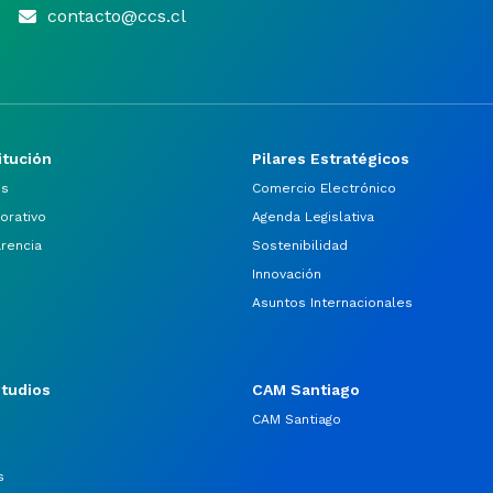
contacto@ccs.cl
itución
Pilares Estratégicos
os
Comercio Electrónico
orativo
Agenda Legislativa
arencia
Sostenibilidad
Innovación
Asuntos Internacionales
studios
CAM Santiago
CAM Santiago
s