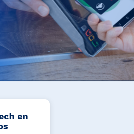
tech en
os