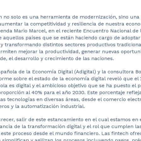
ión no solo es una herramienta de modernización, sino una
aumentar la competitividad y resiliencia de nuestra econo
ienda Mario Marcel, en el reciente Encuentro Nacional de
ue aquellos países que se están haciendo cargo de adoptar
 transformando distintos sectores productivos tradiciona
permiten mejorar la productividad, generar nuevas oportu
e, el desarrollo y crecimiento de las naciones.
pañola de la Economía Digital (Adigital) y la consultora B
orme sobre el estado de la economía digital reveló que el
a es digital y el ambicioso objetivo que se ha puesto el 
oporción al 40% para el año 2030. Este porcentaje refleja
as tecnologías en diversas áreas, desde el comercio elect
ieros y la automatización industrial.
crecer, salir de este estancamiento en el cual estamos en 
ancia de la transformación digital y el rol que cumplen las
este proceso desde el mundo financiero. Las fintech ofre
 simplifican y agilizan los procesos incluyendo pagos, pr