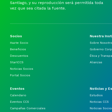
Santiago, y su reproducción será permitida toda
vez que sea citada la fuente.
Socios
Nuestra Inst
Hazte Socio
Sobre Nosotr
Beneficios
Gobierno Corp
Descuentos
Ética y Transp
StartCCS
Alianzas
Noticias Socios
Portal Socios
Eventos
Noticias y E
Calendario
Estudios
Eventos CCS
Noticias CCS
Campañas Comerciales
Noticias Socio