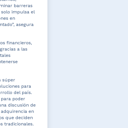
iminar barreras
 solo impulsa el
ones en
ntado”, asegura
os financieros,
gracias a las
tales
ntenerse
es súper
oluciones para
rollo del país.
s para poder
una discusión de
 adquirencia en
dos que deciden
s tradicionales.