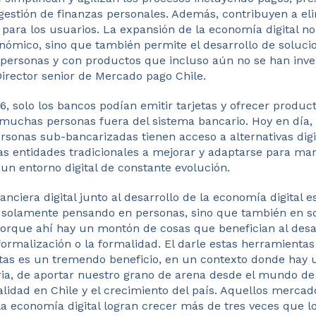
 gestión de finanzas personales. Además, contribuyen a el
 para los usuarios. La expansión de la economía digital no
nómico, sino que también permite el desarrollo de soluci
s personas y con productos que incluso aún no se han inve
Director senior de Mercado pago Chile.
6, solo los bancos podían emitir tarjetas y ofrecer product
 muchas personas fuera del sistema bancario. Hoy en día, 
ersonas sub-bancarizadas tienen acceso a alternativas digi
las entidades tradicionales a mejorar y adaptarse para ma
un entorno digital de constante evolución.
nanciera digital junto al desarrollo de la economía digital 
 solamente pensando en personas, sino que también en s
Porque ahí hay un montón de cosas que benefician al desar
formalización o la formalidad. El darle estas herramienta
etas es un tremendo beneficio, en un contexto donde hay 
ria, de aportar nuestro grano de arena desde el mundo de
alidad en Chile y el crecimiento del país. Aquellos merca
 economía digital logran crecer más de tres veces que lo