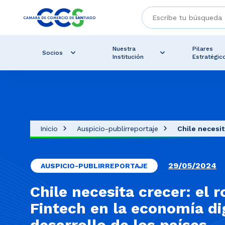
Nuestra
Pilares
Socios
Institución
Estratégic
Inicio
Auspicio-publirreportaje
Chile necesita
29/05/2024
AUSPICIO-PUBLIRREPORTAJE
Chile necesita crecer: el r
Fintech en la economía dig
desarrollo de los países