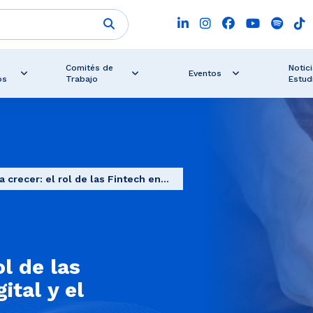
Comités de
Notici
Eventos
os
Trabajo
Estud
 crecer: el rol de las Fintech en...
ol de las
ital y el