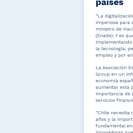
países
“La digitalizac
imperiosa para 
ministro de Hac
(Enade). Y es q
implementando y
la tecnología, 
empleo y por end
La Asociación Es
Group en un inf
economía español
aumentar esta pr
importancia de l
servicios financ
“Chile necesita 
años y la import
fundamental en 
innovadoras que