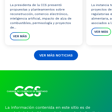
La presidenta de la CCS presentó
La instancia 
propuestas y planteamientos sobre
proyectos de 
reconstrucción, comercio electrónico,
regulatorias 
inteligencia artificial, impacto de alza de
alimentaria,
combustibles, permisología y proyectos
asociados a la
de...
VER MÁS
VER MÁS
VER MÁS NOTICIAS
La información contenida en este sitio es de