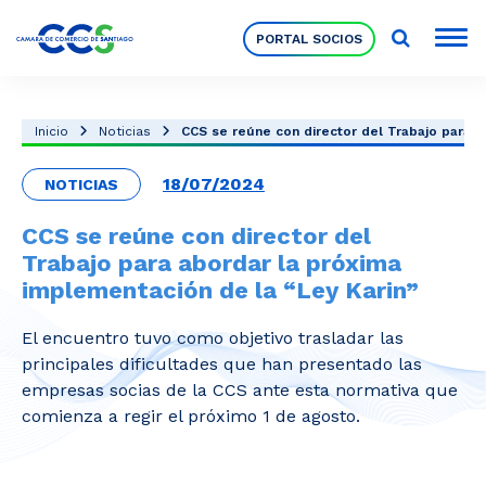
PORTAL SOCIOS
Socios
Inicio
Noticias
CCS se reúne con director del Trabajo para ab
18/07/2024
NOTICIAS
Nuestra Institución
CCS se reúne con director del
Trabajo para abordar la próxima
Pilares Estratégicos
implementación de la “Ley Karin”
El encuentro tuvo como objetivo trasladar las
Comités de Trabajo
principales dificultades que han presentado las
empresas socias de la CCS ante esta normativa que
comienza a regir el próximo 1 de agosto.
Eventos