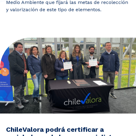
Noticias y Estudios
Medio Ambiente que fijará las metas de recolección
y valorización de este tipo de elementos.
CAM Santiago
Unidades de Servicios
ChileValora podrá certificar a