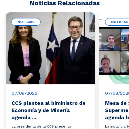
Noticias Relacionadas
NOTICIAS
NOTICIAS
07/08/2026
07/08/202
CCS plantea al biministro de
Mesa de 
Economía y de Minería
Superme
agenda ...
agenda le
La presidenta de la CCS presentó
La instancia 