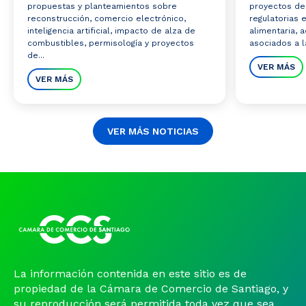
propuestas y planteamientos sobre
proyectos de 
reconstrucción, comercio electrónico,
regulatorias 
inteligencia artificial, impacto de alza de
alimentaria,
combustibles, permisología y proyectos
asociados a la
de...
VER MÁS
VER MÁS
VER MÁS NOTICIAS
La información contenida en este sitio es de
propiedad de la Cámara de Comercio de Santiago, y
su reproducción será permitida toda vez que sea