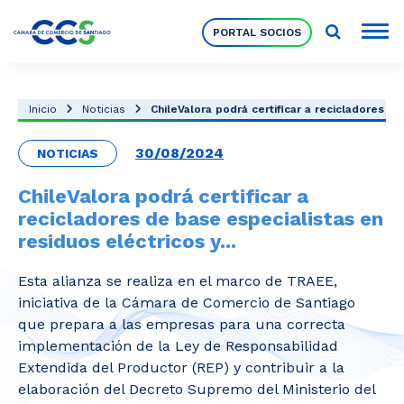
PORTAL SOCIOS
Socios
Inicio
Noticias
ChileValora podrá certificar a recicladores de .
30/08/2024
NOTICIAS
Nuestra Institución
ChileValora podrá certificar a
recicladores de base especialistas en
Pilares Estratégicos
residuos eléctricos y...
Esta alianza se realiza en el marco de TRAEE,
Comités de Trabajo
iniciativa de la Cámara de Comercio de Santiago
que prepara a las empresas para una correcta
implementación de la Ley de Responsabilidad
Eventos
Extendida del Productor (REP) y contribuir a la
elaboración del Decreto Supremo del Ministerio del