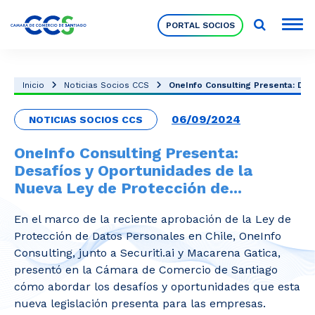
PORTAL SOCIOS
Socios
Inicio
Noticias Socios CCS
OneInfo Consulting Presenta: Desa
06/09/2024
NOTICIAS SOCIOS CCS
Nuestra Institución
OneInfo Consulting Presenta:
Desafíos y Oportunidades de la
Pilares Estratégicos
Nueva Ley de Protección de...
En el marco de la reciente aprobación de la Ley de
Comités de Trabajo
Protección de Datos Personales en Chile, OneInfo
Consulting, junto a Securiti.ai y Macarena Gatica,
presentó en la Cámara de Comercio de Santiago
Eventos
cómo abordar los desafíos y oportunidades que esta
nueva legislación presenta para las empresas.