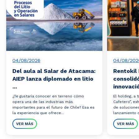
04/08/2026
04/08/202
Del aula al Salar de Atacama:
Rentokil 
AIEP lanza diplomado en litio
consolidó
...
innovació
¿Te gustaría conocer en terreno cómo
El holding, a
opera una de las industrias más
Cafetero”, ex
importantes para el futuro de Chile? Esa es
de solucione
la experiencia que ofrece...
lanzamiento de
VER MÁS
VER MÁS