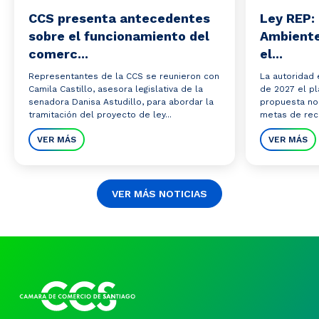
CCS presenta antecedentes
Ley REP: 
sobre el funcionamiento del
Ambiente
comerc...
el...
Representantes de la CCS se reunieron con
La autoridad 
Camila Castillo, asesora legislativa de la
de 2027 el pl
senadora Danisa Astudillo, para abordar la
propuesta no
tramitación del proyecto de ley...
metas de reco
VER MÁS
VER MÁS
VER MÁS NOTICIAS