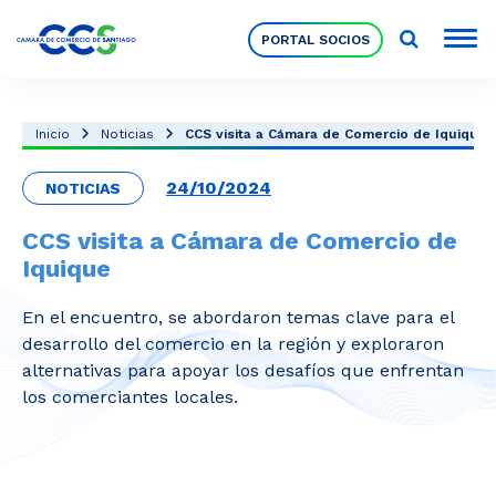
PORTAL SOCIOS
Socios
Inicio
Noticias
CCS visita a Cámara de Comercio de Iquique
24/10/2024
NOTICIAS
Nuestra Institución
CCS visita a Cámara de Comercio de
Iquique
Pilares Estratégicos
En el encuentro, se abordaron temas clave para el
desarrollo del comercio en la región y exploraron
Comités de Trabajo
alternativas para apoyar los desafíos que enfrentan
los comerciantes locales.
Eventos