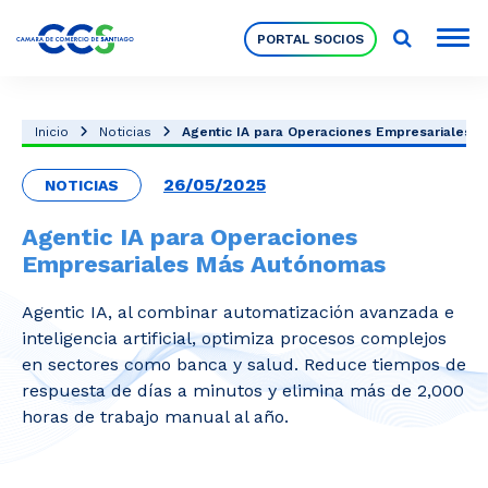
PORTAL SOCIOS
Socios
Inicio
Noticias
Agentic IA para Operaciones Empresariales Má
26/05/2025
NOTICIAS
Nuestra Institución
Agentic IA para Operaciones
Empresariales Más Autónomas
Pilares Estratégicos
Agentic IA, al combinar automatización avanzada e
inteligencia artificial, optimiza procesos complejos
Comités de Trabajo
en sectores como banca y salud. Reduce tiempos de
respuesta de días a minutos y elimina más de 2,000
horas de trabajo manual al año.
Eventos