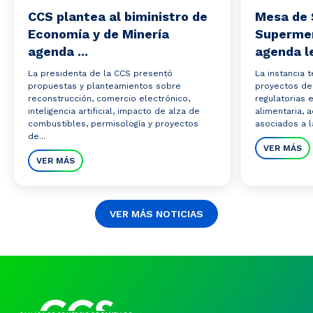
CCS plantea al biministro de
Mesa de 
Economía y de Minería
Superme
agenda ...
agenda le
La presidenta de la CCS presentó
La instancia 
propuestas y planteamientos sobre
proyectos de 
reconstrucción, comercio electrónico,
regulatorias 
inteligencia artificial, impacto de alza de
alimentaria,
combustibles, permisología y proyectos
asociados a la
de...
VER MÁS
VER MÁS
VER MÁS NOTICIAS