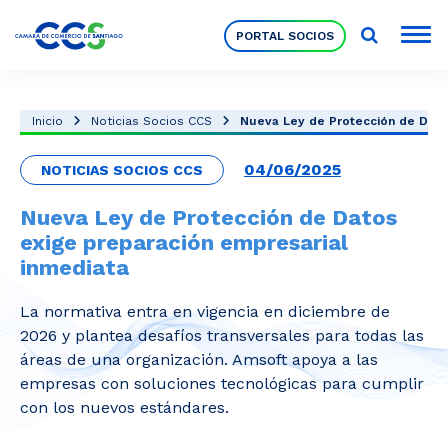
PORTAL SOCIOS
Socios
Inicio
Noticias Socios CCS
Nueva Ley de Protección de Datos
04/06/2025
NOTICIAS SOCIOS CCS
Nuestra Institución
Nueva Ley de Protección de Datos
exige preparación empresarial
Pilares Estratégicos
inmediata
La normativa entra en vigencia en diciembre de
Comités de Trabajo
2026 y plantea desafíos transversales para todas las
áreas de una organización. Amsoft apoya a las
empresas con soluciones tecnológicas para cumplir
Eventos
con los nuevos estándares.