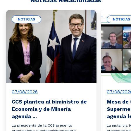
Noticias Relacionadas
NOTICIAS
NOTICIAS
07/08/2026
07/08/202
CCS plantea al biministro de
Mesa de 
Economía y de Minería
Superme
agenda ...
agenda le
La presidenta de la CCS presentó
La instancia 
propuestas y planteamientos sobre
proyectos de 