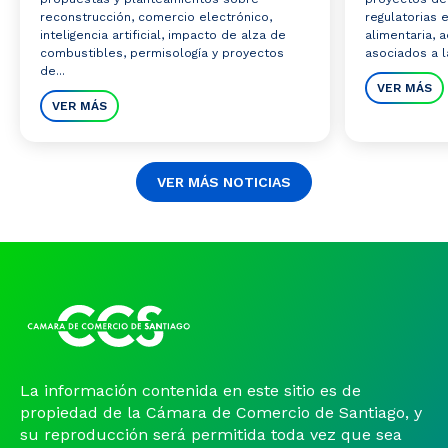
reconstrucción, comercio electrónico,
regulatorias 
inteligencia artificial, impacto de alza de
alimentaria,
combustibles, permisología y proyectos
asociados a la
de...
VER MÁS
VER MÁS
VER MÁS NOTICIAS
La información contenida en este sitio es de
propiedad de la Cámara de Comercio de Santiago, y
su reproducción será permitida toda vez que sea