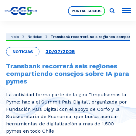
PORTAL SOCIOS
Socios
Inicio
Noticias
Transbank recorrerá seis regiones compartien
30/07/2025
NOTICIAS
Nuestra Institución
Transbank recorrerá seis regiones
compartiendo consejos sobre IA para
Pilares Estratégicos
pymes
La actividad forma parte de la gira “Impulsemos la
Comités de Trabajo
Pyme: hacia el Summit País Digital”, organizada por
Fundación País Digital con el apoyo de Corfo y la
Subsecretaría de Economía, que busca acercar
Eventos
herramientas de digitalización a más de 1.500
pymes en todo Chile