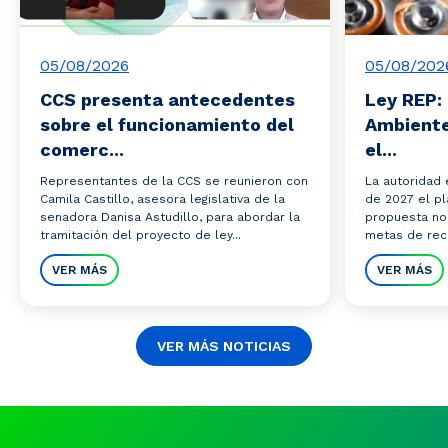
05/08/2026
05/08/202
CCS presenta antecedentes
Ley REP: 
sobre el funcionamiento del
Ambiente
comerc...
el...
Representantes de la CCS se reunieron con
La autoridad 
Camila Castillo, asesora legislativa de la
de 2027 el pl
senadora Danisa Astudillo, para abordar la
propuesta no
tramitación del proyecto de ley...
metas de reco
VER MÁS
VER MÁS
VER MÁS NOTICIAS