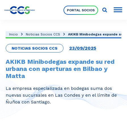
PORTAL SOCIOS
Socios
Inicio
Noticias Socios CCS
AKIKB Minibodegas expande su re
23/09/2025
NOTICIAS SOCIOS CCS
Nuestra Institución
AKIKB Minibodegas expande su red
urbana con aperturas en Bilbao y
Pilares Estratégicos
Matta
La empresa especializada en bodegas suma dos
Comités de Trabajo
nuevas sucursales en Las Condes y en el límite de
Ñuñoa con Santiago.
Eventos