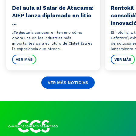
Del aula al Salar de Atacama:
Rentokil 
AIEP lanza diplomado en litio
consolidó
...
innovació
¿Te gustaría conocer en terreno cómo
El holding, a
opera una de las industrias más
Cafetero”, ex
importantes para el futuro de Chile? Esa es
de solucione
la experiencia que ofrece...
lanzamiento de
VER MÁS
VER MÁS
VER MÁS NOTICIAS