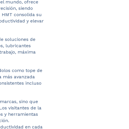
 el mundo, ofrece
ecisión, siendo
a, HMT consolida su
oductividad y elevar
de soluciones de
s, lubricantes
l trabajo, máxima
ndolos como tope de
la más avanzada
onsistentes incluso
 marcas, sino que
os visitantes de la
s y herramientas
ción.
oductividad en cada