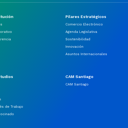
itución
Pilares Estratégicos
os
Comercio Electrónico
orativo
Agenda Legislativa
arencia
Sostenibilidad
Innovación
Asuntos Internacionales
studios
CAM Santiago
CAM Santiago
s
és de Trabajo
rocinado