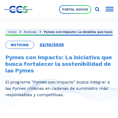
PORTAL SOCIOS
Socios
Inicio
Noticias
Pymes con Impacto: La iniciativa que busca for
22/10/2025
NOTICIAS
Nuestra Institución
Pymes con Impacto: La iniciativa que
busca fortalecer la sostenibilidad de
Pilares Estratégicos
las Pymes
El programa "Pymes con Impacto" busca integrar a
Comités de Trabajo
las Pymes chilenas en cadenas de suministro más
responsables y competitivas.
Eventos