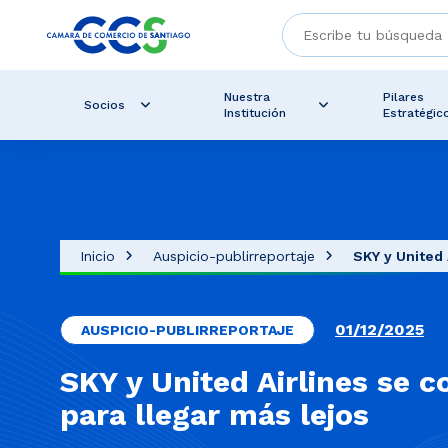
Nuestra
Pilares
Socios
Institución
Estratégic
Inicio
Auspicio-publirreportaje
SKY y United 
01/12/2025
AUSPICIO-PUBLIRREPORTAJE
SKY y United Airlines se 
para llegar más lejos