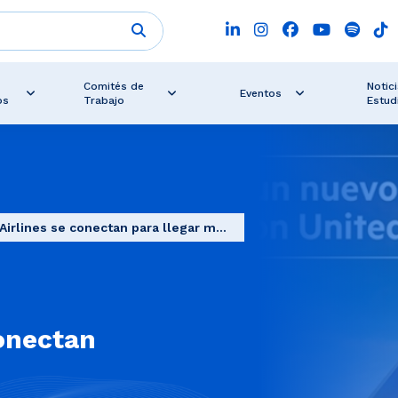
Comités de
Notici
Eventos
os
Trabajo
Estud
Airlines se conectan para llegar m...
conectan