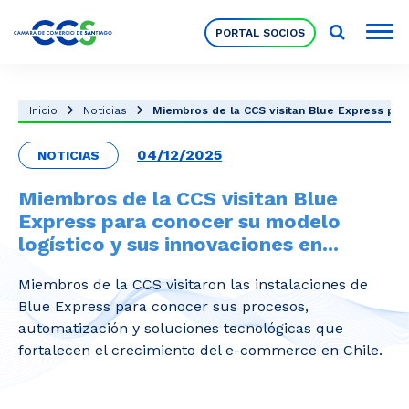
PORTAL SOCIOS
Socios
Inicio
Noticias
Miembros de la CCS visitan Blue Express para 
04/12/2025
NOTICIAS
Nuestra Institución
Miembros de la CCS visitan Blue
Express para conocer su modelo
Pilares Estratégicos
logístico y sus innovaciones en...
Miembros de la CCS visitaron las instalaciones de
Comités de Trabajo
Blue Express para conocer sus procesos,
automatización y soluciones tecnológicas que
fortalecen el crecimiento del e-commerce en Chile.
Eventos