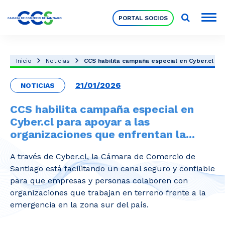
PORTAL SOCIOS
Socios
Inicio
Noticias
CCS habilita campaña especial en Cyber.cl para
21/01/2026
NOTICIAS
Nuestra Institución
CCS habilita campaña especial en
Cyber.cl para apoyar a las
Pilares Estratégicos
organizaciones que enfrentan la...
A través de Cyber.cl, la Cámara de Comercio de
Comités de Trabajo
Santiago está facilitando un canal seguro y confiable
para que empresas y personas colaboren con
organizaciones que trabajan en terreno frente a la
Eventos
emergencia en la zona sur del país.