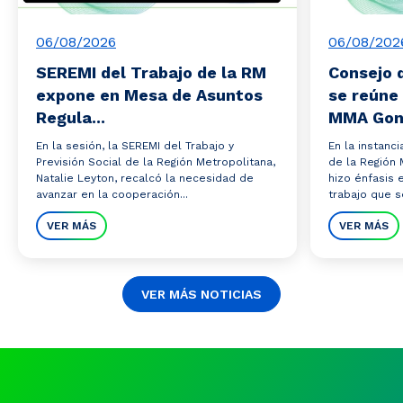
06/08/2026
06/08/202
SEREMI del Trabajo de la RM
Consejo 
expone en Mesa de Asuntos
se reúne
Regula...
MMA Gonz
En la sesión, la SEREMI del Trabajo y
En la instanc
Previsión Social de la Región Metropolitana,
de la Región 
Natalie Leyton, recalcó la necesidad de
hizo énfasis 
avanzar en la cooperación...
trabajo que s
VER MÁS
VER MÁS
VER MÁS NOTICIAS