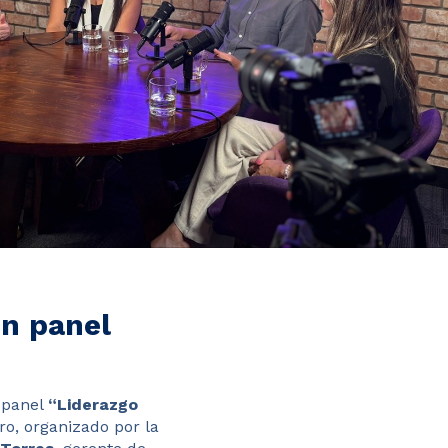
en panel
l panel
“Liderazgo
ro, organizado por la