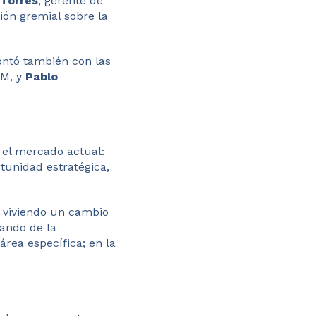
 Torres
, gerente de
ión gremial sobre la
ontó también con las
OM, y
Pablo
 el mercado actual:
tunidad estratégica,
á viviendo un cambio
sando de la
área específica; en la