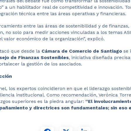
ntrales del debate fue cómo transformar la sostenibilida
” a un habilitador real de competitividad e innovación. To
egración técnica entre las áreas operativas y financieras.
camiento entre las áreas de sostenibilidad y de finanzas,
, no solo para medir acciones vinculadas a los temas AS
l valor económico de la organización”, explicó.
stacó que desde la
Cámara de Comercio de Santiago
se 
sejo de Finanzas Sostenibles
, iniciativa diseñada precis
ortalecer la gestión de los asociados.
ección
anel, los expertos coincidieron en que el liderazgo sosteni
iliencia institucional. Como recomendación, Verónica Torr
azgos superiores es la piedra angular:
“El involucramiento
pañamiento y directrices son fundamentales; sin eso e