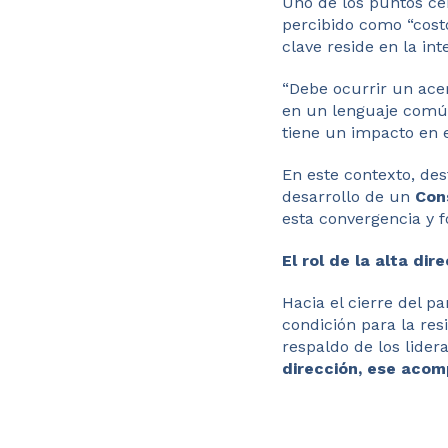
Uno de los puntos ce
percibido como “costo
clave reside en la int
“Debe ocurrir un acer
en un lenguaje común
tiene un impacto en e
En este contexto, de
desarrollo de un
Con
esta convergencia y f
El rol de la alta dir
Hacia el cierre del p
condición para la res
respaldo de los lider
dirección, ese acom