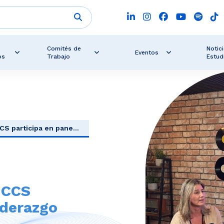
Comités de
Notici
Eventos
os
Trabajo
Estud
S participa en pane...
 CCS
iderazgo