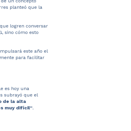
d de un concepto
rres planteó que la
 que logren conversar
G, sino cómo esto
impulsará este año el
amente para facilitar
ble es hoy una
es subrayó que el
 de la alta
s muy difícil”
.