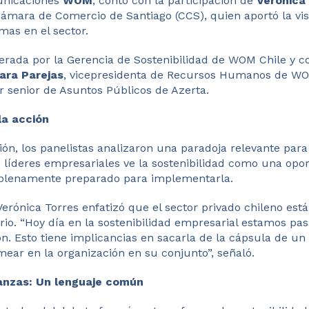
unicaciones
WOM
, contó con la participación de
Verónica
Cámara de Comercio de Santiago (CCS), quien aportó la vis
mas en el sector.
erada por la Gerencia de Sostenibilidad de WOM Chile y c
ara Parejas
, vicepresidenta de Recursos Humanos de W
or senior de Asuntos Públicos de Azerta.
la acción
ón, los panelistas analizaron una paradoja relevante para
 líderes empresariales ve la sostenibilidad como una opor
e plenamente preparado para implementarla.
Verónica Torres enfatizó que el sector privado chileno est
io. “Hoy día en la sostenibilidad empresarial estamos pa
ón. Esto tiene implicancias en sacarla de la cápsula de un 
ear en la organización en su conjunto”, señaló.
nanzas: Un lenguaje común