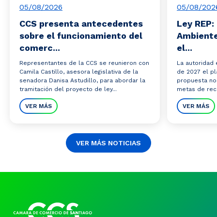
05/08/2026
05/08/202
CCS presenta antecedentes
Ley REP: 
sobre el funcionamiento del
Ambiente
comerc...
el...
Representantes de la CCS se reunieron con
La autoridad 
Camila Castillo, asesora legislativa de la
de 2027 el pl
senadora Danisa Astudillo, para abordar la
propuesta no
tramitación del proyecto de ley...
metas de reco
VER MÁS
VER MÁS
VER MÁS NOTICIAS