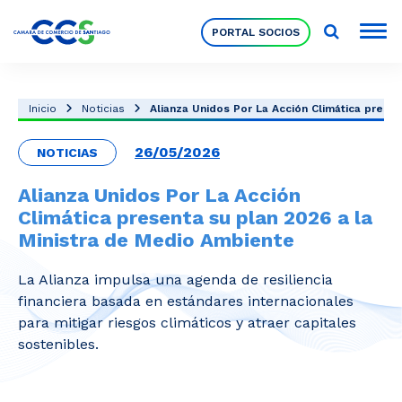
PORTAL SOCIOS
Socios
Inicio
Noticias
Alianza Unidos Por La Acción Climática present
26/05/2026
NOTICIAS
Nuestra Institución
Alianza Unidos Por La Acción
Climática presenta su plan 2026 a la
Pilares Estratégicos
Ministra de Medio Ambiente
La Alianza impulsa una agenda de resiliencia
Comités de Trabajo
financiera basada en estándares internacionales
para mitigar riesgos climáticos y atraer capitales
sostenibles.
Eventos