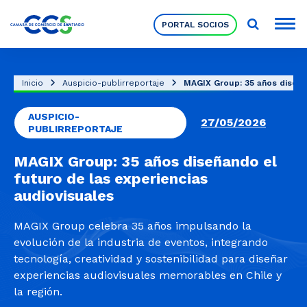
PORTAL SOCIOS
Socios
Inicio
Auspicio-publirreportaje
MAGIX Group: 35 años diseñan
AUSPICIO-
Nuestra Institución
27/05/2026
PUBLIRREPORTAJE
MAGIX Group: 35 años diseñando el
Pilares Estratégicos
futuro de las experiencias
audiovisuales
Comités de Trabajo
MAGIX Group celebra 35 años impulsando la
evolución de la industria de eventos, integrando
tecnología, creatividad y sostenibilidad para diseñar
Eventos
experiencias audiovisuales memorables en Chile y
la región.