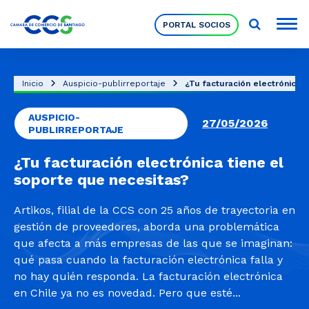
PORTAL SOCIOS
Socios
Inicio
Auspicio-publirreportaje
¿Tu facturación electrónica t
AUSPICIO-
Nuestra Institución
27/05/2026
PUBLIRREPORTAJE
¿Tu facturación electrónica tiene el
Pilares Estratégicos
soporte que necesitas?
Artikos, filial de la CCS con 25 años de trayectoria en
Comités de Trabajo
gestión de proveedores, aborda una problemática
que afecta a más empresas de las que se imaginan:
qué pasa cuando la facturación electrónica falla y
Eventos
no hay quién responda. La facturación electrónica
en Chile ya no es novedad. Pero que esté...