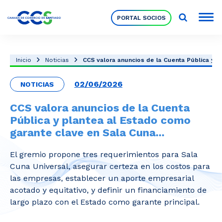
PORTAL SOCIOS
Socios
Inicio
Noticias
CCS valora anuncios de la Cuenta Pública y pla
02/06/2026
NOTICIAS
Nuestra Institución
CCS valora anuncios de la Cuenta
Pública y plantea al Estado como
Pilares Estratégicos
garante clave en Sala Cuna...
El gremio propone tres requerimientos para Sala
Comités de Trabajo
Cuna Universal, asegurar certeza en los costos para
las empresas, establecer un aporte empresarial
acotado y equitativo, y definir un financiamiento de
Eventos
largo plazo con el Estado como garante principal.