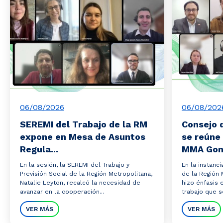
06/08/2026
06/08/202
SEREMI del Trabajo de la RM
Consejo 
expone en Mesa de Asuntos
se reúne
Regula...
MMA Gonz
En la sesión, la SEREMI del Trabajo y
En la instanc
Previsión Social de la Región Metropolitana,
de la Región 
Natalie Leyton, recalcó la necesidad de
hizo énfasis 
avanzar en la cooperación...
trabajo que s
VER MÁS
VER MÁS