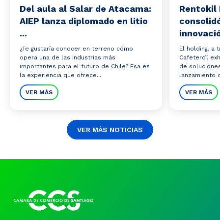
Del aula al Salar de Atacama:
Rentokil 
AIEP lanza diplomado en litio
consolidó
...
innovació
¿Te gustaría conocer en terreno cómo
El holding, a
opera una de las industrias más
Cafetero”, ex
importantes para el futuro de Chile? Esa es
de solucione
la experiencia que ofrece...
lanzamiento de
VER MÁS
VER MÁS
VER MÁS NOTICIAS