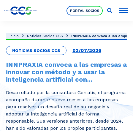
PORTAL SOCIOS
Socios
Inicio
Noticias Socios CCS
INNPRAXIA convoca a las empresas
02/07/2026
NOTICIAS SOCIOS CCS
Nuestra Institución
INNPRAXIA convoca a las empresas a
innovar con método y a usar la
Pilares Estratégicos
inteligencia artificial con...
Desarrollado por la consultora Genialis, el programa
Comités de Trabajo
acompaña durante nueve meses a las empresas
para resolver un desafío real de su negocio y
adoptar la inteligencia artificial de forma
Eventos
responsable. Sus versiones anteriores, desde 2024,
han sido valoradas por los propios participantes.