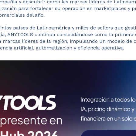
compañía y descubrir cómo las marcas líderes de Latinoam
tización para fortalecer su operación en marketplaces y p
omerciales del año.
intos países de Latinoamérica y miles de sellers que ges
ía, ANYTOOLS continúa consolidándose como la primera s
 marcas líderes de la región, impulsando un modelo de 
gencia artificial, automatización y eficiencia operativa.