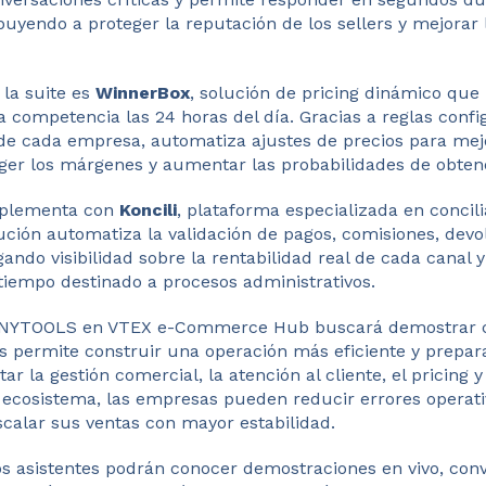
uyendo a proteger la reputación de los sellers y mejorar 
 la suite es
WinnerBox
, solución de pricing dinámico que
 competencia las 24 horas del día. Gracias a reglas confi
 de cada empresa, automatiza ajustes de precios para mej
eger los márgenes y aumentar las probabilidades de obten
mplementa con
Koncili
, plataforma especializada en concili
ución automatiza la validación de pagos, comisiones, devo
gando visibilidad sobre la rentabilidad real de cada canal 
 tiempo destinado a procesos administrativos.
 ANYTOOLS en VTEX e-Commerce Hub buscará demostrar c
es permite construir una operación más eficiente y prepar
ar la gestión comercial, la atención al cliente, el pricing y
o ecosistema, las empresas pueden reducir errores operati
scalar sus ventas con mayor estabilidad.
los asistentes podrán conocer demostraciones en vivo, con