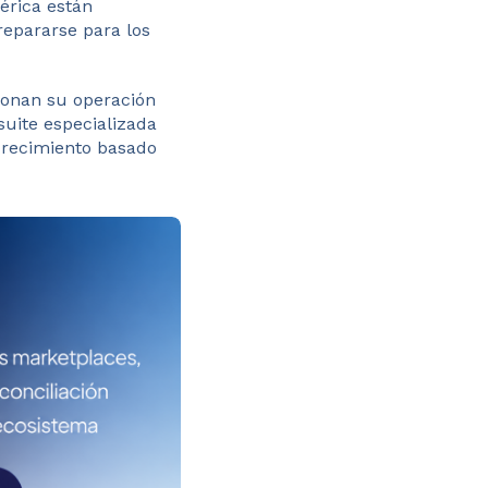
érica están
repararse para los
tionan su operación
uite especializada
crecimiento basado