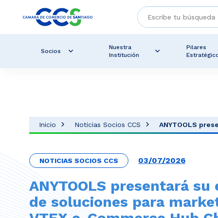
Nuestra
Pilares
Socios
Institución
Estratégic
Inicio
Noticias Socios CCS
ANYTOOLS presen
03/07/2026
NOTICIAS SOCIOS CCS
ANYTOOLS presentará su 
de soluciones para marke
VTEX e-Commerce Hub Ch