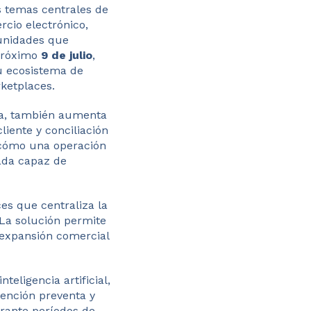
s temas centrales de
rcio electrónico,
tunidades que
 próximo
9 de julio
,
u ecosistema de
ketplaces.
ta, también aumenta
liente y conciliación
 cómo una operación
zada capaz de
es que centraliza la
 La solución permite
a expansión comercial
teligencia artificial,
ención preventa y
urante períodos de