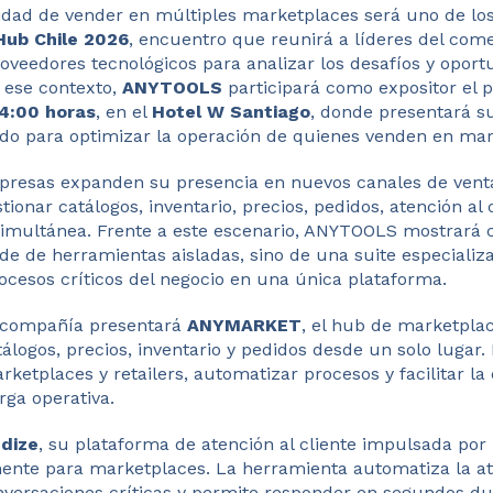
idad de vender en múltiples marketplaces será uno de lo
ub Chile 2026
, encuentro que reunirá a líderes del come
roveedores tecnológicos para analizar los desafíos y opor
n ese contexto,
ANYTOOLS
participará como expositor el
14:00 horas
, en el
Hotel W Santiago
, donde presentará s
ado para optimizar la operación de quienes venden en mar
presas expanden su presencia en nuevos canales de ven
ionar catálogos, inventario, precios, pedidos, atención al c
simultánea. Frente a este escenario, ANYTOOLS mostrará
de de herramientas aisladas, sino de una suite especiali
ocesos críticos del negocio en una única plataforma.
a compañía presentará
ANYMARKET
, el hub de marketplac
álogos, precios, inventario y pedidos desde un solo lugar.
rketplaces y retailers, automatizar procesos y facilitar l
rga operativa.
dize
, su plataforma de atención al cliente impulsada por in
ente para marketplaces. La herramienta automatiza la at
onversaciones críticas y permite responder en segundos d