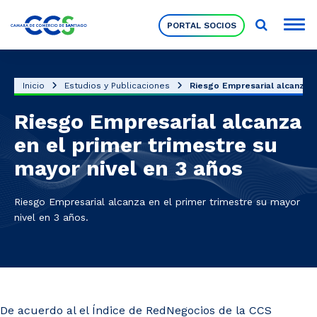
PORTAL SOCIOS
Socios
Inicio
Estudios y Publicaciones
Riesgo Empresarial alcanza en
Riesgo Empresarial alcanza
Nuestra Institución
en el primer trimestre su
mayor nivel en 3 años
Pilares Estratégicos
Riesgo Empresarial alcanza en el primer trimestre su mayor
nivel en 3 años.
Comités de Trabajo
Eventos
De acuerdo al el Índice de RedNegocios de la CCS