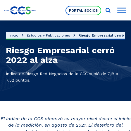
PORTAL SOCIOS
Socios
Inicio
Estudios y Publicaciones
Riesgo Empresarial cerró 202
Riesgo Empresarial cerró
Nuestra Institución
2022 al alza
Pilares Estratégicos
Índice de Riesgo Red Negocios de la CCS subió de 7,18 a
7,52 puntos.
Comités de Trabajo
Eventos
El índice de la CCS alcanzó su mayor nivel desde el inicio
de la medición, en agosto de 2021. El deterioro del