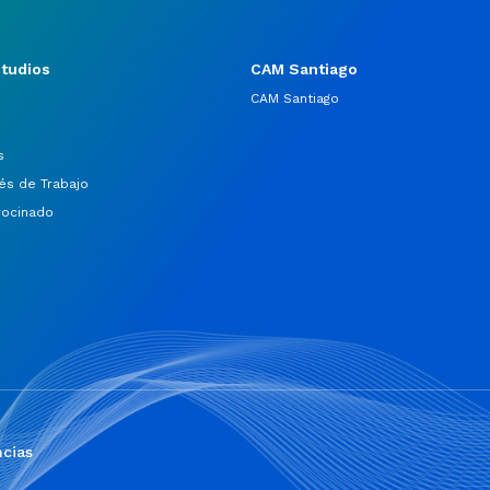
studios
CAM Santiago
CAM Santiago
s
és de Trabajo
rocinado
cias