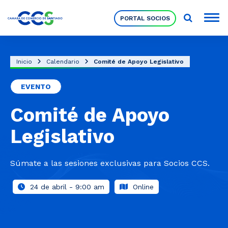
PORTAL SOCIOS
Socios
Inicio
Calendario
Comité de Apoyo Legislativo
EVENTO
Nuestra Institución
Comité de Apoyo
Pilares Estratégicos
Legislativo
Comités de Trabajo
Súmate a las sesiones exclusivas para Socios CCS.
24 de abril - 9:00 am
Online
Eventos