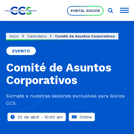
PORTAL SOCIOS
Socios
Inicio
Calendario
Comité de Asuntos Corporativos
EVENTO
Nuestra Institución
Comité de Asuntos
Pilares Estratégicos
Corporativos
Comités de Trabajo
Súmate a nuestras sesiones exclusivas para Socios
CCS.
Eventos
22 de abril - 10:00 am
Online