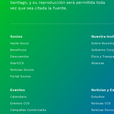
Santiago, y su reproducción será permitida toda
vez que sea citada la fuente.
Socios
Nuestra Inst
Hazte Socio
Sobre Nosotr
Beneficios
Gobierno Corp
Descuentos
Ética y Transp
StartCCS
Alianzas
Noticias Socios
Portal Socios
Eventos
Noticias y E
Calendario
Estudios
Eventos CCS
Noticias CCS
Campañas Comerciales
Noticias Socio