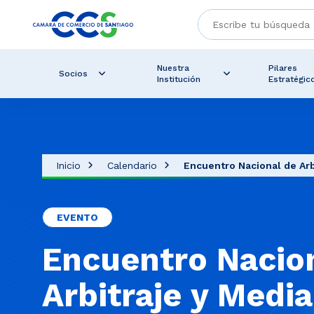
Nuestra
Pilares
Socios
Institución
Estratégic
Inicio
Calendario
Encuentro Nacional de Arb
EVENTO
Encuentro Nacio
Arbitraje y Medi