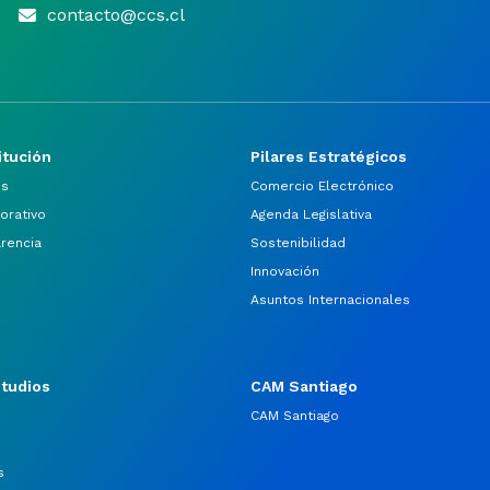
contacto@ccs.cl
itución
Pilares Estratégicos
os
Comercio Electrónico
orativo
Agenda Legislativa
arencia
Sostenibilidad
Innovación
Asuntos Internacionales
studios
CAM Santiago
CAM Santiago
s