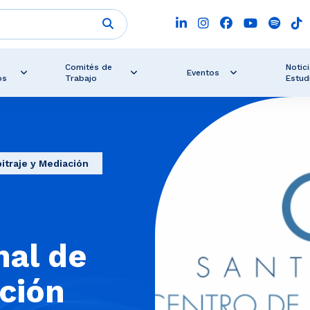
Comités de
Notici
Eventos
os
Trabajo
Estud
itraje y Mediación
nal de
ación