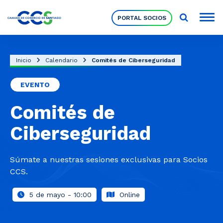
PORTAL SOCIOS
Socios
Inicio
Calendario
Comités de Ciberseguridad
EVENTO
Nuestra Institución
Comités de
Pilares Estratégicos
Ciberseguridad
Comités de Trabajo
Súmate a nuestras sesiones exclusivas para Socios
CCS.
Eventos
5 de mayo - 10:00
Online