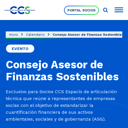
PORTAL SOCIOS
Socios
Inicio
Calendario
Consejo Asesor de Finanzas Sostenibles
EVENTO
Nuestra Institución
Consejo Asesor de
Pilares Estratégicos
Finanzas Sostenibles
Comités de Trabajo
Exclusivo para Socios CCS Espacio de articulación
técnica que reúne a representantes de empresas
socias con el objetivo de estandarizar la
Eventos
cuantificación financiera de sus activos
ambientales, sociales y de gobernanza (ASG).